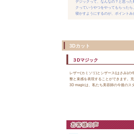
デジックって、なんなの？と思った
クっていうやつをやってもらったら
寝かすようにするのが、ポイントみた
3Dカット
３Dマジック
レザー(カミソリ)とシザース(はさみ
整と束感を表現することができます。充
3D magicは、私たち美容師の今後