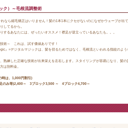
マジック）～毛根流調整術
それなら縮毛矯正はいりません！髪の1本1本にクセがないのになぜかウェーブが出
りしてるから。
りするあなたには、ぜったいオススメ！襟足が逆立っているあなたも。。。
技術～ これは、試す価値ありです！
egic』=デジタルマジックは、髪を切るためではなく、毛根流といわれる指紋のよ
、熟練した正確な技術が出来栄えを左右します。スタイリングが容易になり、髪の
方は別料金。
の時は、1,000円割引)
足のみ等)2,400～ 3ブロック3,500 ～ 4ブロック4,700～