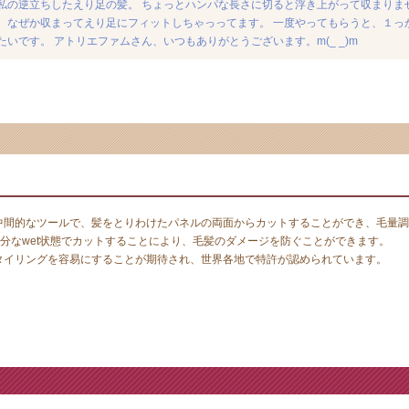
私の逆立ちしたえり足の髪。 ちょっとハンパな長さに切ると浮き上がって収まりま
、なぜか収まってえり足にフィットしちゃっってます。 一度やってもらうと、１っ
いです。 アトリエファムさん、いつもありがとうございます。m(_ _)m
)の中間的なツールで、髪をとりわけたパネルの両面からカットすることができ、毛量調
分なwet状態でカットすることにより、毛髪のダメージを防ぐことができます。
のスタイリングを容易にすることが期待され、世界各地で特許が認められています。