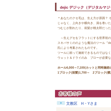
dejic デジック（デジタル
＊あなたのクセ毛は、生え方が原因？ 
じゃなく、上向きや横向き、渦を巻いた
つむじが割れたり、前髪が桃太郎だった
～生えグセをフラットにする世界初の
スキバサミののような魔法のツール『d
氏により考案されたものです。
ツールに頼って施術できるものではなく
ウェット＆ドライのみ ブローが必要な
ホール6,000～7,100(カットと同時施術
1ブロック(前髪)1,700～ 2ブロック(襟
文教区 H・Yさま