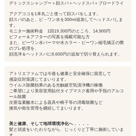
デトックスシャンプー＋顔スパ＋ヘッドスパ＋ブロードライ
アクアココを1本丸ごと使って顔スパをします。
顔スパのあと、ビ－ワン水を300ml追加してヘッドスパしま
す。
モニター施術料金 1回19,300円のところ、14,900円
ビフォー＆アフターの写真を掲載可能な方
また、ビーワン水パーマや水カラー・ビーワン縮毛矯正の際
のプレ処理を、
顔洗浄＆ヘッドスパに8,600円の追加で切り替えられます。
アトリエファムでは今後も健康と安全確保に留意して
感染症対策講じてまいります。
ウイルス除菌効果のある光触媒空気清浄機の稼働
ご希望により美容室用貼付タイプマスク着用や手指のアルコ
ール除菌
次亜塩素酸水による器具や椅子等の消毒除菌など
換気や衛生管理を継続してまいります。
美と健康、そして地球環境浄化へ．．．．
髪と頭皮をいたわりながら、じっくりと丁寧に施術していま
す。