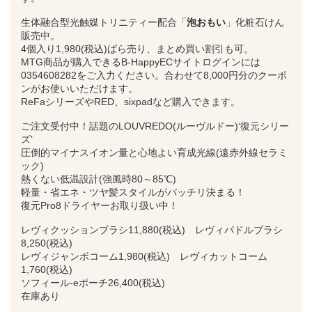
生体融合型光触媒トリニティー配合「
泡おもい
」化粧石けん
販売中。
4個入り1,980(税込)ばら売り、まとめ買い割引も可。
MTG商品が購入できるB‐HappyECサイトログインには
0354608282をご入力ください。合わせて8,000円分のクーポ
ンがお使いいただけます。
ReFaシリーズやRED、sixpadなど購入できます。
ご注文受付中！話題のLOUVREDO(ルーヴルドー)‘復元シリー
ズ’
圧倒的マイナスイオン量と心地よい育成光線(遠赤外線セラミ
ック)
熱くない低温設計(強風時80～85℃)
軽量・省エネ・ツヤ髪スタイルがバッチリ決まる！
復元Pro8ドライヤーお取り扱い中！
レヴィクッションブラシ11,880(税込) レヴィパドルブラシ
8,250(税込)
レヴィジャンボコーム1,980(税込) レヴィカットコーム
1,760(税込)
ソフィール‐eポーチ26,400(税込)
在庫あり