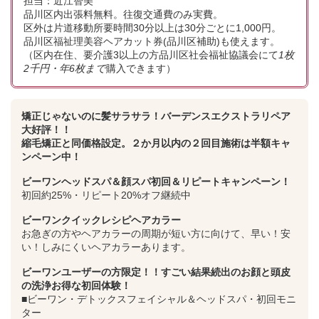
担当：近江智美
品川区内出張料無料。往復交通費のみ実費。
区外は片道移動所要時間30分以上は30分ごとに1,000円。
品川区福祉理美容ヘアカット券(品川区補助)も使えます。
（区内在住、要介護3以上の方品川区社会福祉協議会にて
1枚
2千円・年6枚まで
購入できます）
矯正じゃないのに髪サラサラ！バーデンスエクストラリペア
大好評！！
縮毛矯正と同価格設定。２か月以内の２回目施術は半額キャ
ンペーン中！
ビーワンヘッドスパ＆顔スパ初回＆リピートキャンペーン！
初回約25%・リピート20%オフ継続中
ビーワンクイックレシピヘアカラー
お急ぎの方やヘアカラーの周期が短い方に向けて、早い！安
い！しみにくいヘアカラーあります。
ビーワンユーザーの方限定！！すごい結果続出のお顔と頭皮
の洗浄お得な初回体験！
■ビーワン・デトックスフェイシャル＆ヘッドスパ・初回モニ
ター