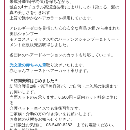
来成分88%(平均値)を保ちながら、
独自の｢ナチュラル高浸透技術｣によりしっかり染まる、髪の
真の美しさを引き出す
上質で艶やかなヘアカラーを採用しています。
アレルギーゼロを目指した安心安全な商品 お酢から生まれた
美肌シャンプー
モアコスメティックス社のバーデンスシャンプー＆トリート
メント正規販売店取得しました。
各団体のヘアードネーションのカットも対応しています。
光文堂の赤ちゃん筆
取り次ぎいたします。
赤ちゃんファーストヘアーカット承ります。
＊訪問美容はじめました＊
訪問介護員2級・管理美容師が、ご自宅・ご入所の施設まで
お伺いします。
当面カットのみ承ります。6,500円～店内カット料金に準じ
る
介護ベッド・車イスでも施術可能です。
ご家族・介助の方の付き添いをお願いします。
お身体の状態をお知らせください。
ご相談はお気軽に 03-5460-8282 までお電話ください。