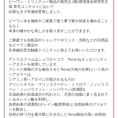
ビーワン・トリニティー製品の発売元 (株)環境保全研究所主
催 育毛コンテストにおいて
比類なき２年連続受賞しました。
ビーワン水を施術やご家庭で使う事で髪や頭皮を傷めること
もなく、
本来の健やかな美しさを取り戻すことができます。
ご家庭でも化粧品やシャンプーやリンス・洗剤などの日用品
をビーワン製品や
生体融合型光触媒トリニティに加えてお使いいただけます。
アトリエファムはシュワルツコフ・Terra byエッセンシティ
ヘアカラーを使用しています。
クレイと植物の力を融合させたTerra(大地の女神)という名の
ヘアカラーは、
ジアミン系ヘアダイに分類されるものの
マリンミネラル・マリンコラーゲン・ミツロウ・ノンシリコ
ーン・ノンパラフィン・ノンパラベン(防腐剤)、
石油由来の合成成分の代わりに、天然の油脂に多く含まれて
いるオレイン酸を利用し、
自然由来の浸透剤(オレイン酸誘導体)と自然由来のグリセリ
ンを配合し、
自然が持つ力を最大限に引き出したTerra独自の高い自然由