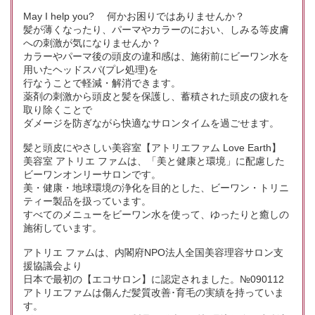
May I help you? 何かお困りではありませんか？
髪が薄くなったり、パーマやカラーのにおい、しみる等皮膚
への刺激が気になりませんか？
カラーやパーマ後の頭皮の違和感は、施術前にビーワン水を
用いたヘッドスパ(プレ処理)を
行なうことで軽減・解消できます。
薬剤の刺激から頭皮と髪を保護し、蓄積された頭皮の疲れを
取り除くことで
ダメージを防ぎながら快適なサロンタイムを過ごせます。
髪と頭皮にやさしい美容室【アトリエファム Love Earth】
美容室 アトリエ ファムは、「美と健康と環境」に配慮した
ビーワンオンリーサロンです。
美・健康・地球環境の浄化を目的とした、ビーワン・トリニ
ティー製品を扱っています。
すべてのメニューをビーワン水を使って、ゆったりと癒しの
施術しています。
アトリエ ファムは、内閣府NPO法人全国美容理容サロン支
援協議会より
日本で最初の【エコサロン】に認定されました。№090112
アトリエファムは傷んだ髪質改善･育毛の実績を持っていま
す。